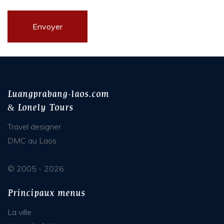
Luangprabang-laos.com
& Lonely Tours
Travel designer
DMC au Laos
© 2005 - 2026
Principaux menus
La ville