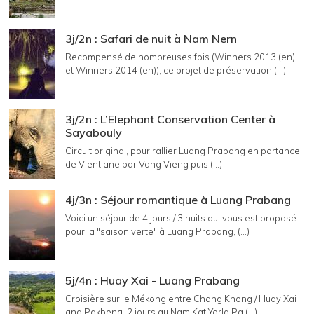
3j/2n : Safari de nuit à Nam Nern
Recompensé de nombreuses fois (Winners 2013 (en)
et Winners 2014 (en)), ce projet de préservation (...)
3j/2n : L’Elephant Conservation Center à
Sayabouly
Circuit original, pour rallier Luang Prabang en partance
de Vientiane par Vang Vieng puis (...)
4j/3n : Séjour romantique à Luang Prabang
Voici un séjour de 4 jours / 3 nuits qui vous est proposé
pour la "saison verte" à Luang Prabang, (...)
5j/4n : Huay Xai - Luang Prabang
Croisière sur le Mékong entre Chang Khong / Huay Xai
and Pakbeng, 2 jours au Nam Kat Yorla Pa (...)