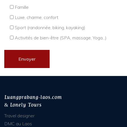
Famille
Luxe, charme, confort
Sport (randonnée, biking, kayaking)
Activités de bien-être (SPA, massage, Yoga...)
Luangprabang-laos.com
& Lonely Tours
Travel designer
DMC au Laos