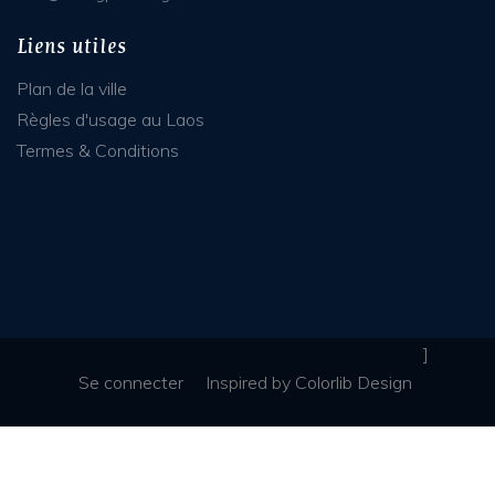
Liens utiles
Plan de la ville
Règles d'usage au Laos
Termes & Conditions
]
Se connecter
Inspired
by
Colorlib Design