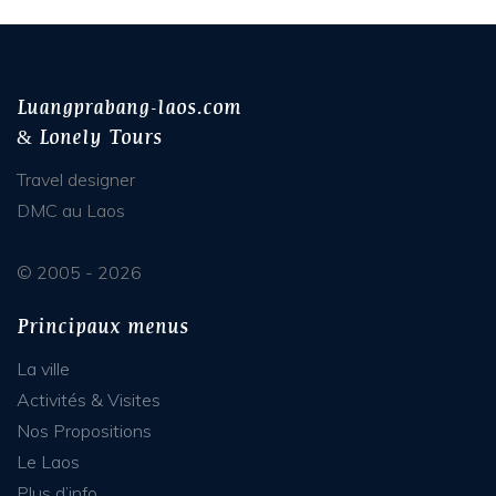
Luangprabang-laos.com
& Lonely Tours
Travel designer
DMC au Laos
© 2005 - 2026
Principaux menus
La ville
Activités & Visites
Nos Propositions
Le Laos
Plus d’info