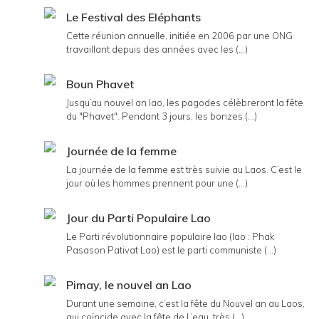
Le Festival des Eléphants
Cette réunion annuelle, initiée en 2006 par une ONG
travaillant depuis des années avec les (...)
Boun Phavet
Jusqu’au nouvel an lao, les pagodes célèbreront la fête
du "Phavet". Pendant 3 jours, les bonzes (...)
Journée de la femme
La journée de la femme est très suivie au Laos. C’est le
jour où les hommes prennent pour une (...)
Jour du Parti Populaire Lao
Le Parti révolutionnaire populaire lao (lao : Phak
Pasason Pativat Lao) est le parti communiste (...)
Pimay, le nouvel an Lao
Durant une semaine, c’est la fête du Nouvel an au Laos,
qui coïncide avec la fête de L’eau, très (...)