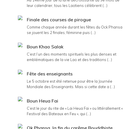
Au 14ème jour de la lune décroissante du 9e mois de
leur calendrier, tous les Laotiens célèbrent (...)
Finale des courses de pirogue
Comme chaque année durant les fêtes du Ock Phansa
se jouent les 2 finales, féminine puis (...)
Boun Khao Salak
C’est l’un des moments spirituels les plus denses et
emblématiques de la vie Lao et des traditions (...)
Fête des enseignants
Le 5 octobre est été retenue pour être la Journée
Mondiale des Enseignants. Mais si cette date a (...)
Boun Heua Fai
C’est le jour du rite de « Lai Heua Fai » ou littérallement «
Festival des Bateaux en Feu », qui (...)
Ok Phansa, la fin du carême Bouddhiste