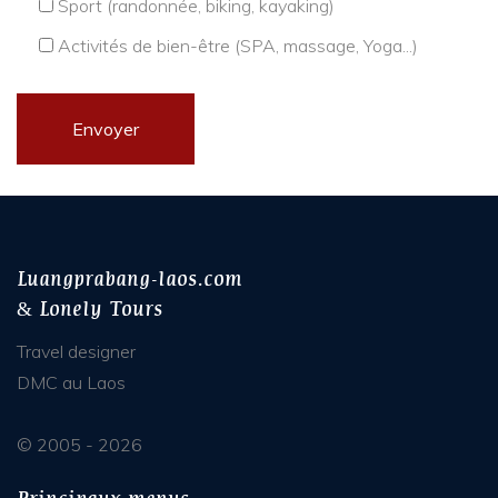
Sport (randonnée, biking, kayaking)
Activités de bien-être (SPA, massage, Yoga...)
Luangprabang-laos.com
& Lonely Tours
Travel designer
DMC au Laos
© 2005 - 2026