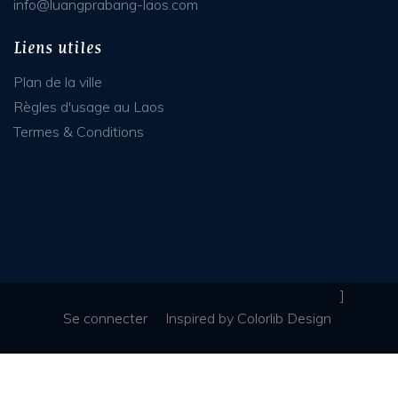
info@luangprabang-laos.com
Liens utiles
Plan de la ville
Règles d'usage au Laos
Termes & Conditions
]
Se connecter
Inspired
by
Colorlib Design