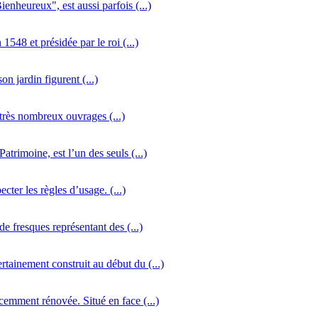
eureux", est aussi parfois (...)
48 et présidée par le roi (...)
n jardin figurent (...)
 très nombreux ouvrages (...)
atrimoine, est l’un des seuls (...)
cter les règles d’usage. (...)
e fresques représentant des (...)
ainement construit au début du (...)
emment rénovée. Situé en face (...)