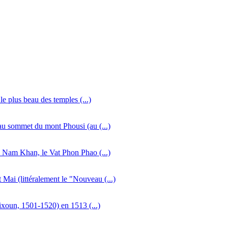
e plus beau des temples (...)
 au sommet du mont Phousi (au (...)
e Nam Khan, le Vat Phon Phao (...)
 (littéralement le "Nouveau (...)
Vixoun, 1501-1520) en 1513 (...)