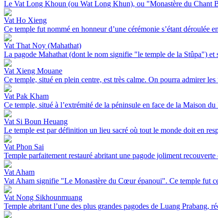
Le Vat Long Khoun (ou Wat Long Khun), ou "Monastère du Chant Bienh
Vat Ho Xieng
Ce temple fut nommé en honneur d’une cérémonie s’étant déroulée en 15
Vat That Noy (Mahathat)
La pagode Mahathat (dont le nom signifie "le temple de la Stûpa") et so
Vat Xieng Mouane
Ce temple, situé en plein centre, est très calme. On pourra admirer les
Vat Pak Kham
Ce temple, situé à l’extrémité de la péninsule en face de la Maison du P
Vat Si Boun Heuang
Le temple est par définition un lieu sacré où tout le monde doit en respe
Vat Phon Sai
Temple parfaitement restauré abritant une pagode joliment recouverte d
Vat Aham
Vat Aham signifie "Le Monastère du Cœur épanoui". Ce temple fut cert
Vat Nong Sikhounmuang
Temple abritant l’une des plus grandes pagodes de Luang Prabang, réc