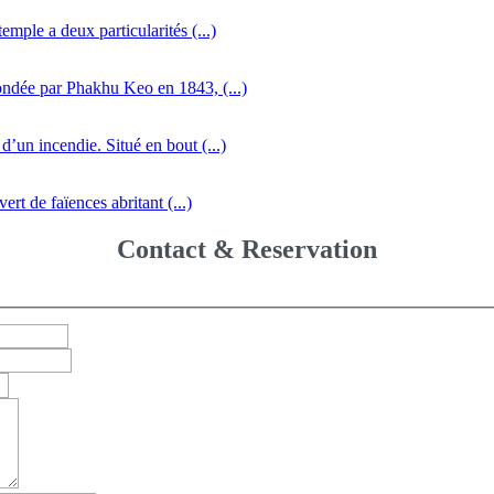
mple a deux particularités (...)
ondée par Phakhu Keo en 1843, (...)
d’un incendie. Situé en bout (...)
rt de faïences abritant (...)
Contact & Reservation