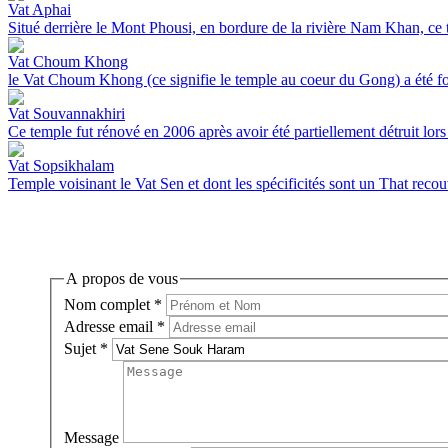
Vat Aphai
Situé derrière le Mont Phousi, en bordure de la rivière Nam Khan, ce te
Vat Choum Khong
le Vat Choum Khong (ce signifie le temple au coeur du Gong) a été f
Vat Souvannakhiri
Ce temple fut rénové en 2006 après avoir été partiellement détruit lors 
Vat Sopsikhalam
Temple voisinant le Vat Sen et dont les spécificités sont un That recouve
A propos de vous
Nom complet
*
Adresse email
*
Sujet
*
Message