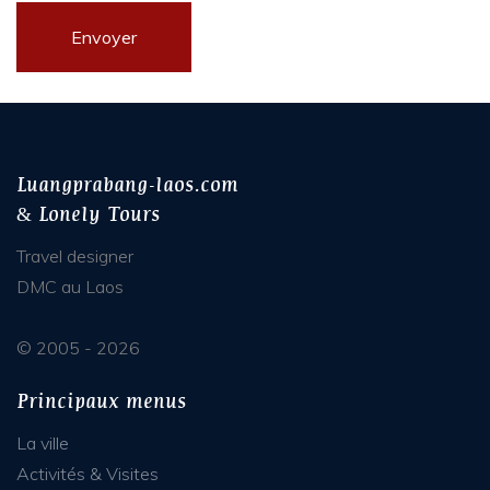
Luangprabang-laos.com
& Lonely Tours
Travel designer
DMC au Laos
© 2005 - 2026
Principaux menus
La ville
Activités & Visites